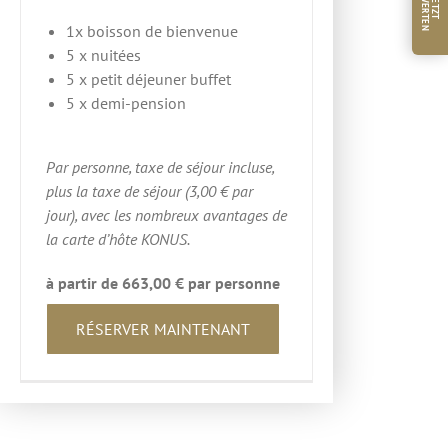
B
N
J
E
T
Z
T
E
W
E
R
T
E
1x boisson de bienvenue
5 x nuitées
5 x petit déjeuner buffet
5 x demi-pension
Par personne, taxe de séjour incluse,
plus la taxe de séjour (3,00 € par
jour), avec les nombreux avantages de
la carte d’hôte KONUS.
à partir de 663,00 € par personne
RÉSERVER MAINTENANT