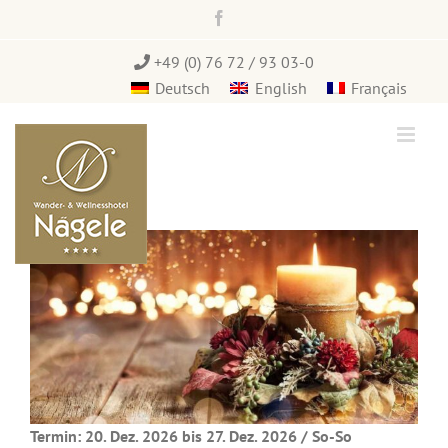
Zum
Facebook
Inhalt
springen
+49 (0) 76 72 / 93 03-0
Deutsch
English
Français
Termin: 20. Dez. 2026 bis 27. Dez. 2026 / So-So