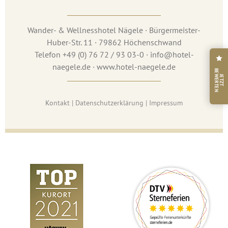
Wander- & Wellnesshotel Nägele · Bürgermeister-
Huber-Str. 11 · 79862 Höchenschwand
Telefon +49 (0) 76 72 / 93 03-0 · info@hotel-
naegele.de · www.hotel-naegele.de
B
N
J
E
T
Z
T
E
W
E
R
T
E
Ko
ntakt
|
Datenschutzerklärung
|
Impressum