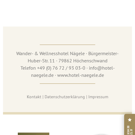
Wander- & Wellnesshotel Nägele · Bürgermeister-
Huber-Str. 11 · 79862 Höchenschwand
Telefon +49 (0) 76 72 / 93 03-0 · info@hotel-
naegele.de · www.hotel-naegele.de
Ko
ntakt
|
Datenschutzerklärung
|
Impressum
B
N
J
E
T
Z
T
E
W
E
R
T
E