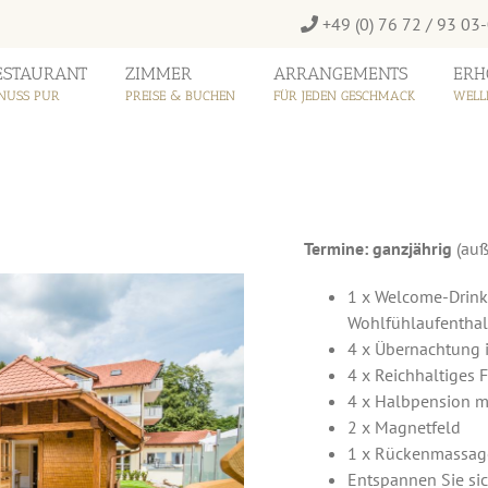
+49 (0) 76 72 / 93 03
ESTAURANT
ZIMMER
ARRANGEMENTS
ERH
NUSS PUR
PREISE & BUCHEN
FÜR JEDEN GESCHMACK
WELL
Termine: ganzjährig
(auß
1 x Welcome-Drink
Wohlfühlaufenthal
4 x Übernachtung 
4 x Reichhaltiges 
4 x Halbpension 
2 x Magnetfeld
1 x Rückenmassag
Entspannen Sie si