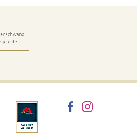
chenschwand
egele.de