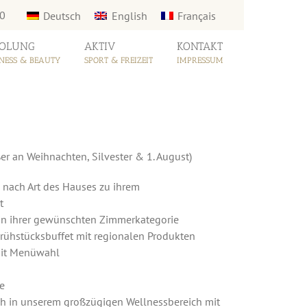
-0
Deutsch
English
Français
OLUNG
AKTIV
KONTAKT
NESS & BEAUTY
SPORT & FREIZEIT
IMPRESSUM
er an Weihnachten, Silvester & 1. August)
 nach Art des Hauses zu ihrem
t
in ihrer gewünschten Zimmerkategorie
Frühstücksbuffet mit regionalen Produkten
mit Menüwahl
e
ch in unserem großzügigen Wellnessbereich mit